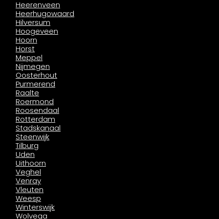
Heerenveen
Heerhugowaard
Hilversum
Hoogeveen
Hoorn
Horst
Meppel
Nijmegen
Oosterhout
Purmerend
Raalte
Roermond
Roosendaal
Rotterdam
Stadskanaal
Steenwijk
Tilburg
Uden
Uithoorn
Veghel
Venray
Vleuten
Weesp
Winterswijk
Wolvega